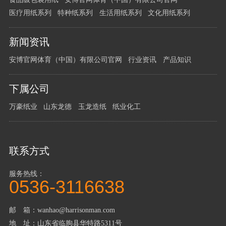
留
医疗用纸系列
特种纸系列
生活用纸系列
文化用纸系列
言
给
新闻资讯
我
们
安博官网体育（中国）有限公司官网
行业资讯
产品知识
下属公司
万豪纸业
山东龙德
玉龙造纸
纸业化工
联系方式
服务热线：
0536-3116638
邮 箱：wanhao@harrisonman.com
地 址：山东省临朐县华特路5311号