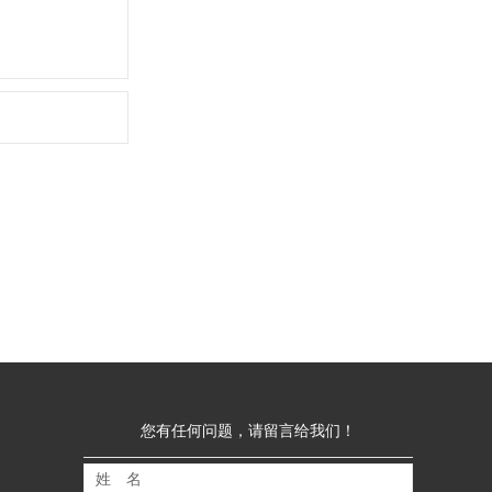
您有任何问题，请留言给我们！