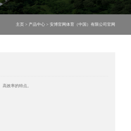
主页
>
产品中心
>
安博官网体育（中国）有限公司官网
、高效率的特点。