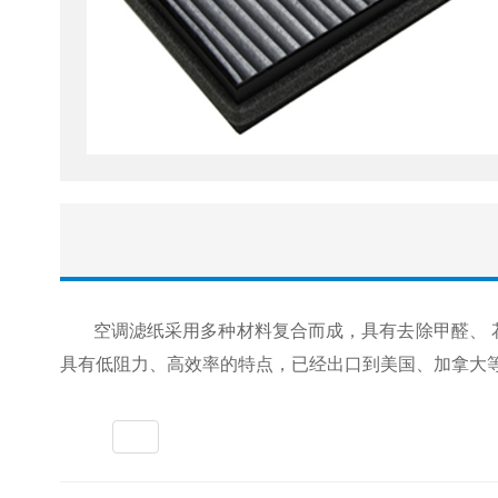
空调滤纸采用多种材料复合而成，具有去除甲醛、 
具有低阻力、高效率的特点，已经出口到美国、加拿大
标签：
全部