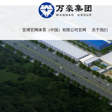
安博官网体育（中国）有限公司官网
安博官网体育（中国）有限公司官网
关于我们