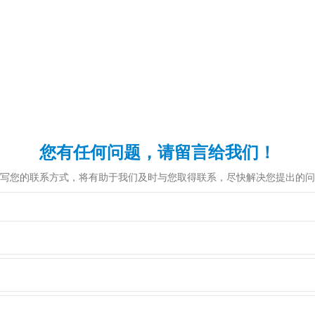
您有任何问题，请留言给我们！
写您的联系方式，将有助于我们及时与您取得联系，尽快解决您提出的问