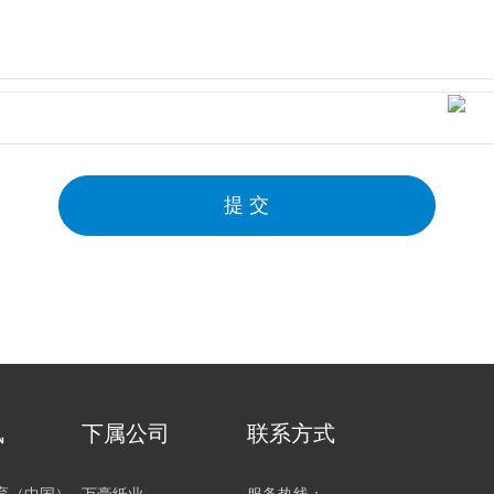
讯
下属公司
联系方式