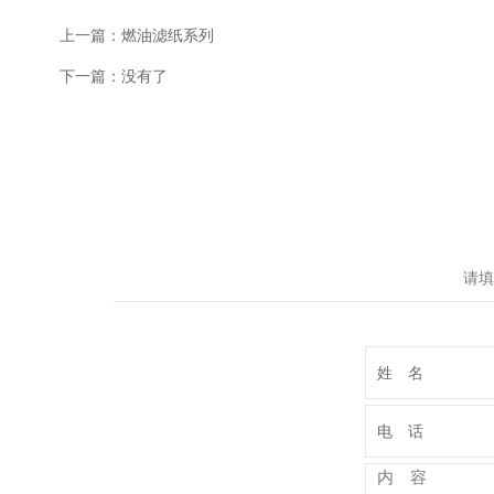
上一篇：燃油滤纸系列
下一篇：没有了
请填