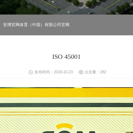
安博官网体育（中国）有限公司官网
ISO 45001
发布时间：2018-10-23
点击量：
282