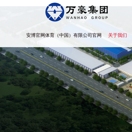
安博官网体育（中国）有限公司官网
安博官网体育（中国）有限公司官网
关于我们