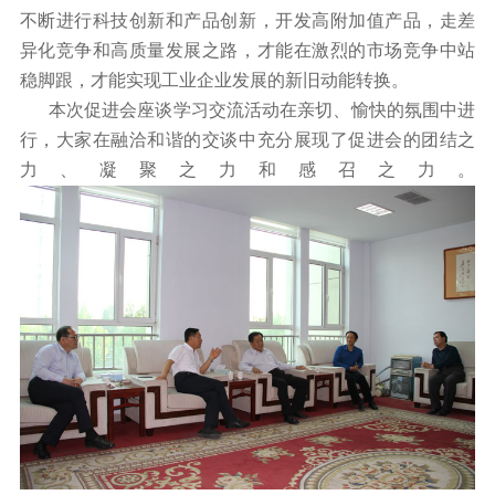
不断进行科技创新和产品创新，开发高附加值产品，走差
异化竞争和高质量发展之路，才能在激烈的市场竞争中站
稳脚跟，才能实现工业企业发展的新旧动能转换。
本次促进会座谈学习交流活动在亲切、愉快的氛围中进
行，大家在融洽和谐的交谈中充分展现了促进会的团结之
力、凝聚之力和感召之力。