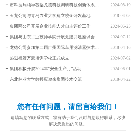
市科技局领导莅临龙德科技调研科技创新体系建设
2024-08-19
玉龙公司与青岛农业大学建立校企研发基地
2018-04-03
集团两公司开展企业技能人才自主评价工作
2024-06-25
集团与山东工业技师学院开展党建共建座谈会
2024-07-12
龙德公司参加第二届广州国际车用滤清器技术产品会展
2018-04-16
热烈祝贺万豪培训学校正式成立
2024-07-02
集团积极开展2024年“安全生产月”活动
2024-06-01
东北林业大学教授应邀来集团技术交流
2018-04-22
您有任何问题，请留言给我们！
请填写您的联系方式，将有助于我们及时与您取得联系，尽快
解决您提出的问题。