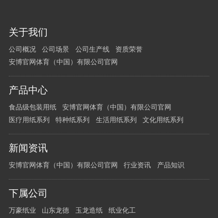
您
关于我们
有
公司概况
公司场景
公司生产线
资质荣誉
任
安博官网体育（中国）有限公司官网
何
问
题
产品中心
请
食品级包装用纸
安博官网体育（中国）有限公司官网
留
医疗用纸系列
特种纸系列
生活用纸系列
文化用纸系列
言
给
新闻资讯
我
们
安博官网体育（中国）有限公司官网
行业资讯
产品知识
下属公司
万豪纸业
山东龙德
玉龙造纸
纸业化工